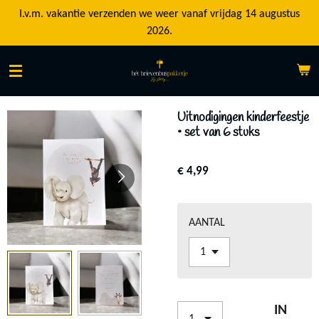
Ga
I.v.m. vakantie verzenden we weer vanaf vrijdag 14 augustus
direct
2026.
naar
de
hoofdinhoud
Uitnodigingen kinderfeestje
• set van 6 stuks
€ 4,99
AANTAL
IN