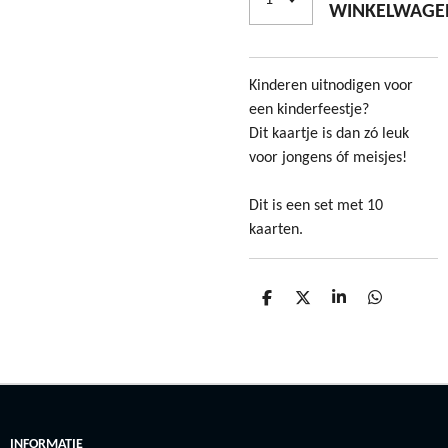
WINKELWAGE
Kinderen uitnodigen voor
een kinderfeestje?
Dit kaartje is dan zó leuk
voor jongens óf meisjes!
Dit is een set met 10
kaarten.
D
D
S
D
E
E
H
E
L
E
A
L
E
L
R
E
N
E
N
INFORMATIE