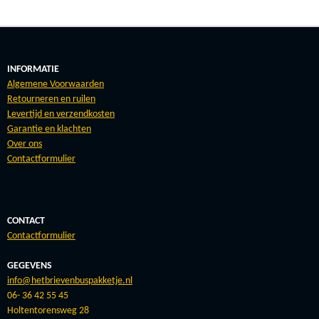
E
L
R
E
N
E
N
INFORMATIE
Algemene Voorwaarden
Retourneren en ruilen
Levertijd en verzendkosten
Garantie en klachten
Over ons
Contactformulier
CONTACT
Contactformulier
GEGEVENS
info@hetbrievenbuspakketje.nl
06- 36 42 55 45
Holtentorensweg 28