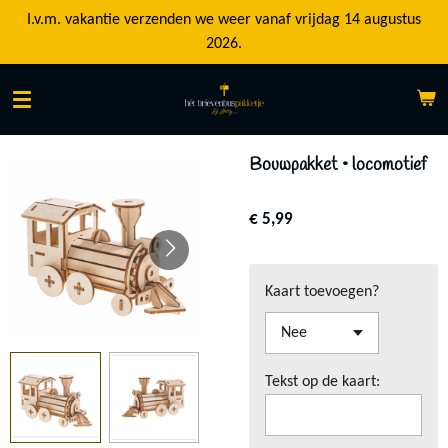
Ga
I.v.m. vakantie verzenden we weer vanaf vrijdag 14 augustus
direct
2026.
naar
de
hoofdinhoud
Bouwpakket • locomotief
€ 5,99
Kaart toevoegen?
Tekst op de kaart: