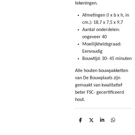
tekeningen.
Afmetingen (l x b x h, in
cm.): 18,7 x 7,5 x 9,7
Aantal onderdelen:
ongeveer 40
Moeilijkheidsgraad:
Eenvoudig
Bouwtijd: 30- 45 minuten
Alle houten bouwpakketten
van De Bouwplaats zijn
gemaakt van kwalitatief
beter FSC- gecertificeerd
hout.
D
D
S
D
E
E
H
E
L
E
A
L