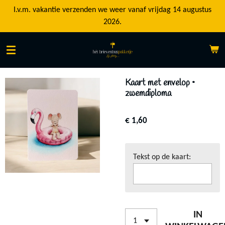
Ga
I.v.m. vakantie verzenden we weer vanaf vrijdag 14 augustus
direct
2026.
naar
de
hoofdinhoud
Kaart met envelop •
zwemdiploma
€ 1,60
Tekst op de kaart:
IN