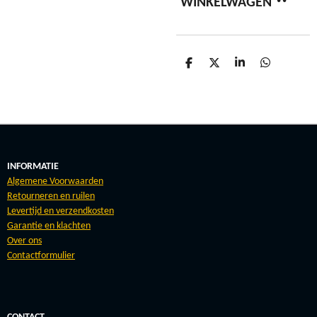
WINKELWAGEN
D
D
S
D
E
E
H
E
L
E
A
L
E
L
R
E
N
E
N
INFORMATIE
Algemene Voorwaarden
Retourneren en ruilen
Levertijd en verzendkosten
Garantie en klachten
Over ons
Contactformulier