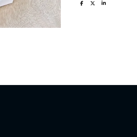
D
D
S
E
E
H
L
E
A
E
L
R
N
E